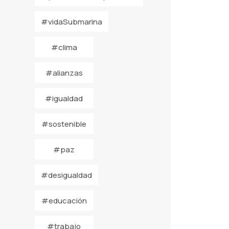
#vidaSubmarina
#clima
#alianzas
#igualdad
#sostenible
#paz
#desigualdad
#educación
#trabajo