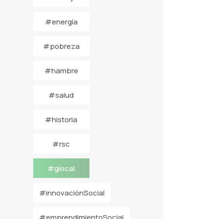
#energía
#pobreza
#hambre
#salud
#historia
#rsc
#glocal
#innovaciónSocial
#emprendimientoSocial