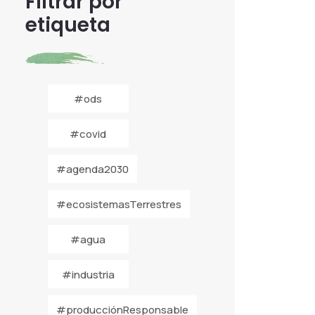
Filtrar por
etiqueta
#ods
#covid
#agenda2030
#ecosistemasTerrestres
#agua
#industria
#producciónResponsable