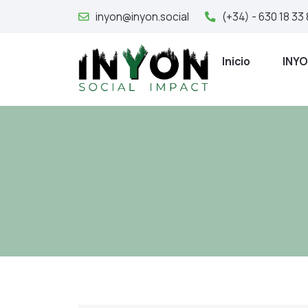
inyon@inyon.social
(+34) - 630 18 33
Inicio
INY