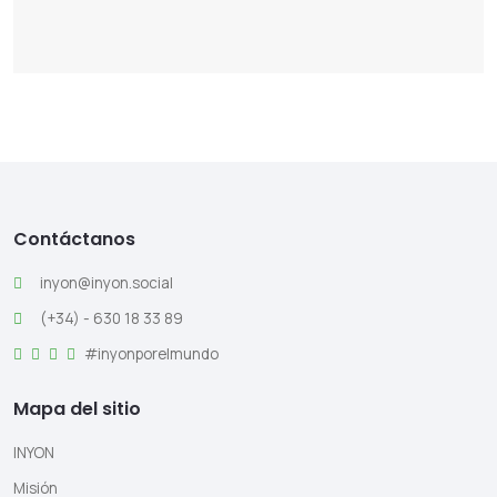
Contáctanos
inyon@inyon.social
(+34) - 630 18 33 89
#inyonporelmundo
Mapa del sitio
INYON
Misión