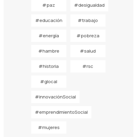
#paz
#desigualdad
#educación
#trabajo
#energía
#pobreza
#hambre
#salud
#historia
#rsc
#glocal
#innovaciónSocial
#emprendimientoSocial
#mujeres