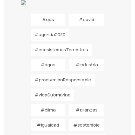
#ods
#covid
#agenda2030
#ecosistemasTerrestres
#agua
#industria
#producciónResponsable
#vidaSubmarina
#clima
#alianzas
#igualdad
#sostenible