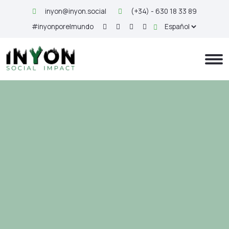
inyon@inyon.social
(+34) - 630 18 33 89
#inyonporelmundo
ODS 12:
Producción y
consumo